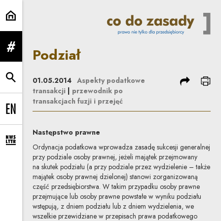
Podział | Co do zasady
Podział
rozwiń menu
podziel się
dru
01.05.2014
Aspekty podatkowe
rozwiń wyszukiwarkę
transakcji
|
przewodnik po
transakcjach fuzji i przejęć
Change language to EN
Następstwo prawne
rozwiń formularz zapisu na newsletter
Ordynacja podatkowa wprowadza zasadę sukcesji generalnej
przy podziale osoby prawnej, jeżeli majątek przejmowany
na skutek podziału (a przy podziale przez wydzielenie – także
majątek osoby prawnej dzielonej) stanowi zorganizowaną
część przedsiębiorstwa. W takim przypadku osoby prawne
przejmujące lub osoby prawne powstałe w wyniku podziału
wstępują, z dniem podziału lub z dniem wydzielenia, we
wszelkie przewidziane w przepisach prawa podatkowego