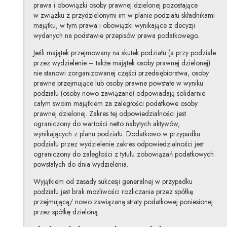
prawa i obowiązki osoby prawnej dzielonej pozostające
w związku z przydzielonymi im w planie podziału składnikami
majątku, w tym prawa i obowiązki wynikające z decyzji
wydanych na podstawie przepisów prawa podatkowego.
Jeśli majątek przejmowany na skutek podziału (a przy podziale
przez wydzielenie – także majątek osoby prawnej dzielonej)
nie stanowi zorganizowanej części przedsiębiorstwa, osoby
prawne przejmujące lub osoby prawne powstałe w wyniku
podziału (osoby nowo zawiązane) odpowiadają solidarnie
całym swoim majątkiem za zaległości podatkowe osoby
prawnej dzielonej. Zakres tej odpowiedzialności jest
ograniczony do wartości netto nabytych aktywów,
wynikających z planu podziału. Dodatkowo w przypadku
podziału przez wydzielenie zakres odpowiedzialności jest
ograniczony do zaległości z tytułu zobowiązań podatkowych
powstałych do dnia wydzielenia.
Wyjątkiem od zasady sukcesji generalnej w przypadku
podziału jest brak możliwości rozliczania przez spółkę
przejmującą/ nowo zawiązaną straty podatkowej poniesionej
przez spółkę dzieloną.