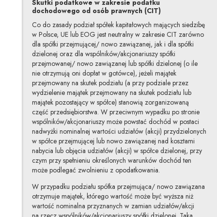
Skutki podatkowe w zakresie podatku
dochodowego od osób prawnych (CIT)
Co do zasady podział spółek kapitałowych mających siedzibę
w Polsce, UE lub EOG jest neutralny w zakresie CIT zarówno
dla spółki przejmującej/ nowo zawiązanej, jak i dla spółki
dzielonej oraz dla wspólników/akcjonariuszy spółki
przejmowanej/ nowo zawiązanej lub spółki dzielonej (o ile
nie otrzymują oni dopłat w gotówce), jeżeli majątek
przejmowany na skutek podziału (a przy podziale przez
wydzielenie majątek przejmowany na skutek podziału lub
majątek pozostający w spółce) stanowią zorganizowaną
część przedsiębiorstwa. W przeciwnym wypadku po stronie
wspólników/akcjonariuszy może powstać dochód w postaci
nadwyżki nominalnej wartości udziałów (akcji) przydzielonych
w spółce przejmującej lub nowo zawiązanej nad kosztami
nabycia lub objęcia udziałów (akcji) w spółce dzielonej, przy
czym przy spełnieniu określonych warunków dochód ten
może podlegać zwolnieniu z opodatkowania.
W przypadku podziału spółka przejmująca/ nowo zawiązana
otrzymuje majątek, którego wartość może być wyższa niż
wartość nominalna przyznanych w zamian udziałów/akcji
na rzecz wspólników/akcjonariuszy spółki dzielonej. Taka