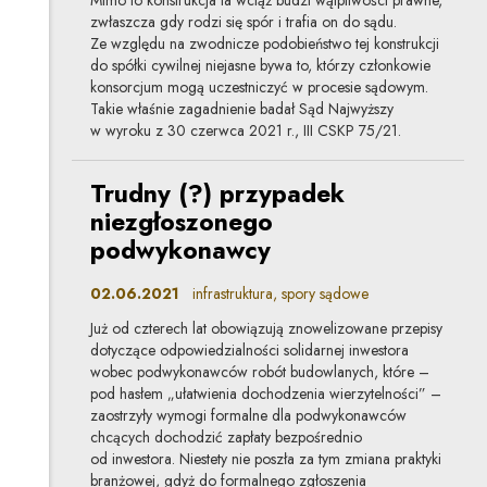
zwłaszcza gdy rodzi się spór i trafia on do sądu.
Ze względu na zwodnicze podobieństwo tej konstrukcji
do spółki cywilnej niejasne bywa to, którzy członkowie
konsorcjum mogą uczestniczyć w procesie sądowym.
Takie właśnie zagadnienie badał Sąd Najwyższy
w wyroku z 30 czerwca 2021 r., III CSKP 75/21.
Trudny (?) przypadek
niezgłoszonego
podwykonawcy
02.06.2021
infrastruktura, spory sądowe
Już od czterech lat obowiązują znowelizowane przepisy
dotyczące odpowiedzialności solidarnej inwestora
wobec podwykonawców robót budowlanych, które –
pod hasłem „ułatwienia dochodzenia wierzytelności” –
zaostrzyły wymogi formalne dla podwykonawców
chcących dochodzić zapłaty bezpośrednio
od inwestora. Niestety nie poszła za tym zmiana praktyki
branżowej, gdyż do formalnego zgłoszenia