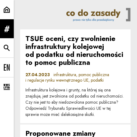
infrastruktura | Co do zasady
rozwiń menu
TSUE oceni, czy zwolnienie
infrastruktury kolejowej
rozwiń wyszukiwarkę
od podatku od nieruchomości
to pomoc publiczna
Change language to EN
27.04.2023
infrastruktura, pomoc publiczna
i regulacje rynku wewnętrznego UE, podatki
rozwiń formularz zapisu na newsletter
Infrastruktura kolejowa i grunty, na której się ona
znajduje, jest zwolniona od podatku od nieruchomości.
Czy nie jest to aby niedozwolona pomoc publiczna?
Odpowiedź Trybunału Sprawiedliwości UE w tej
sprawie może mieć dalekosiężne skutki.
Proponowane zmiany