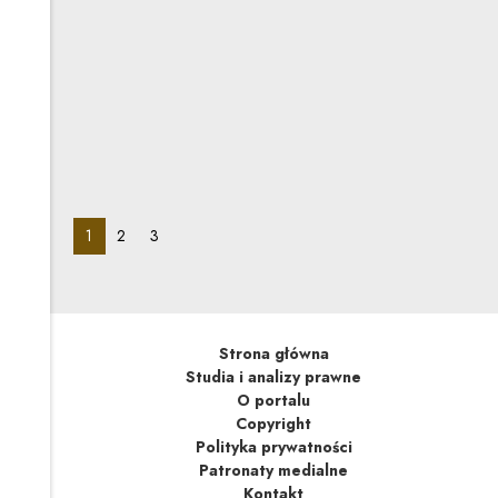
Infrastruktura kolejowa:
ogólnodostępna czy
prywatna?
19.04.2018
infrastruktura
Definicja „wykorzystywania prywatnej bocznicy
kolejowej wyłącznie dla realizacji własnych potrzeb”
wymaga prounijnej interpretacji.
pagination_page:
pagination_page:
pagination_page:
1
2
3
Strona główna
Studia i analizy prawne
O portalu
Copyright
Polityka prywatności
Patronaty medialne
Kontakt