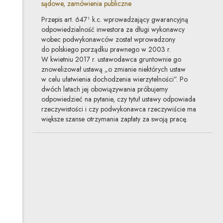
sądowe, zamówienia publiczne
Przepis art. 647¹ k.c. wprowadzający gwarancyjną
odpowiedzialność inwestora za długi wykonawcy
wobec podwykonawców został wprowadzony
do polskiego porządku prawnego w 2003 r.
W kwietniu 2017 r. ustawodawca gruntownie go
znowelizował ustawą „o zmianie niektórych ustaw
w celu ułatwienia dochodzenia wierzytelności”. Po
dwóch latach jej obowiązywania próbujemy
odpowiedzieć na pytanie, czy tytuł ustawy odpowiada
rzeczywistości i czy podwykonawca rzeczywiście ma
większe szanse otrzymania zapłaty za swoją pracę.
Między młotem a kowadłem –
pozycja generalnego
wykonawcy w świetle
przepisów
o odpowiedzialności