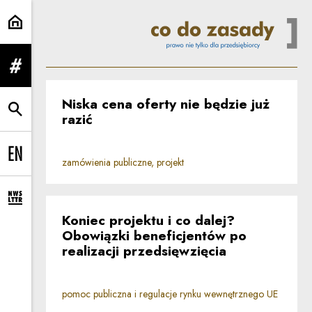
Strona główna | Co do zasady
rozwiń menu
Niska cena oferty nie będzie już
rozwiń wyszukiwarkę
razić
Change language to EN
zamówienia publiczne, projekt
rozwiń formularz zapisu na newsletter
Koniec projektu i co dalej?
Obowiązki beneficjentów po
realizacji przedsięwzięcia
pomoc publiczna i regulacje rynku wewnętrznego UE