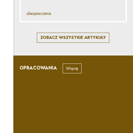
ubezpieczenia
ZOBACZ WSZYSTKIE ARTYKUŁY
OPRACOWANIA
Więcej
„Może zawierać śladowe ilości
AI”
Jak prawidłowo stosować się do oznaczania treści
generowanych z wykorzystaniem systemów AI? Czym jest
deepfejk, co jest objęte wyjątkiem tzw. „klauzuli artystycznej”